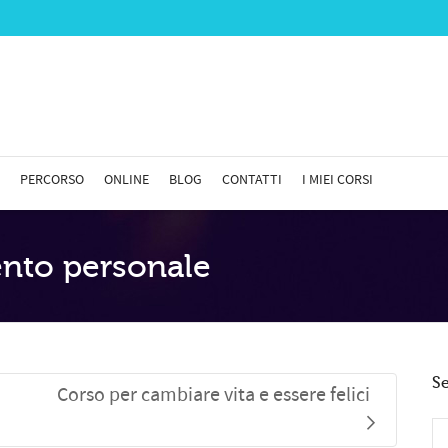
 Show me the
colour
items.
PERCORSO
ONLINE
BLOG
CONTATTI
I MIEI CORSI
ento personale
S
Corso per cambiare vita e essere felici