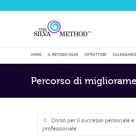
I'm looking for
product
in a size
size
.
HOME
IL METODO SILVA
ISTRUTTORI
CALENDARIO
Percorso di miglioram
Corso per il successo personale e
professionale