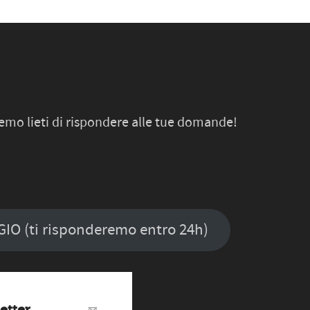
zioni? Ecco come puoi contattarci:
remo lieti di rispondere alle tue domande!
O (ti risponderemo entro 24h)
letter