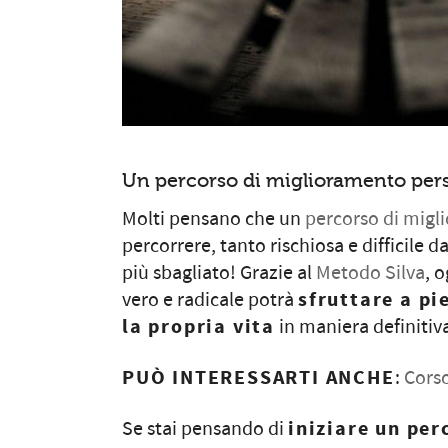
Un percorso di miglioramento perso
Molti pensano che un
percorso di migl
percorrere, tanto rischiosa e difficile d
più sbagliato! Grazie al
Metodo Silva
, 
vero e radicale potrà
sfruttare a pi
la propria vita
in maniera definitiv
PUÒ INTERESSARTI ANCHE
:
Corso
Se stai pensando di
iniziare un pe