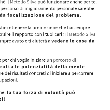
hé il
Metodo Silva
può funzionare anche per te.
n percorso di miglioramento personale sarebbe
nda focalizzazione del problema
.
 Vuoi ottenere la promozione che hai sempre
ire il rapporto con i tuoi cari? Il
Metodo Silva
sempre avuto e ti aiuterà a
vedere le cose da
 per chi voglia iniziare un
percorso di
frutta le potenzialità della mente
 dei risultati concreti di iniziare a percorrere
upazioni.
one:
la tua forza di volontà può
ti
!