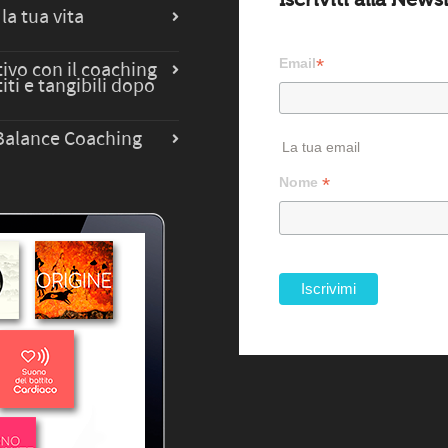
la tua vita
*
Email
ivo con il coaching
iti e tangibili dopo
e Balance Coaching
La tua email
*
Nome