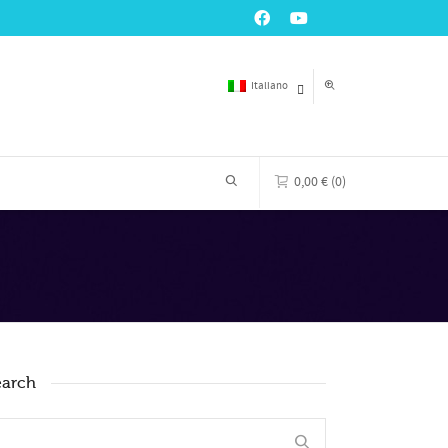
Super Search
Italiano
Italiano
0,00
€
(0)
Inglese
Tedesco
0 prodotti nel carrello
Il tuo carrello è vuoto
earch
VAI AL NEGOZIO