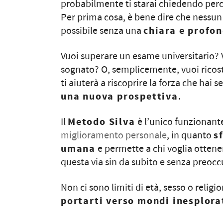
probabilmente ti starai chiedendo perc
Per prima cosa, è bene dire che nessu
possibile senza una
chiara e profo
Vuoi superare un esame universitario?
sognato? O, semplicemente, vuoi ricostru
ti aiuterà a riscoprire la forza che hai 
una nuova prospettiva
.
Il
Metodo Silva
è l’unico funzionante
miglioramento personale
, in quanto
s
umana
e permette a chi voglia ottenere
questa via sin da subito e senza preocc
Non ci sono limiti di età, sesso o religi
portarti verso mondi inesplora