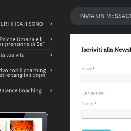
INVIA UN MESSAGGI
CERTIFICATI SONO
 Psiche Umana e il
omprensione di Sé”
Iscriviti alla News
la tua vita
*
Email
ivo con il coaching
iti e tangibili dopo
e Balance Coaching
La tua email
*
Nome