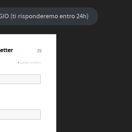
O (ti risponderemo entro 24h)
letter
*
campi richiesti