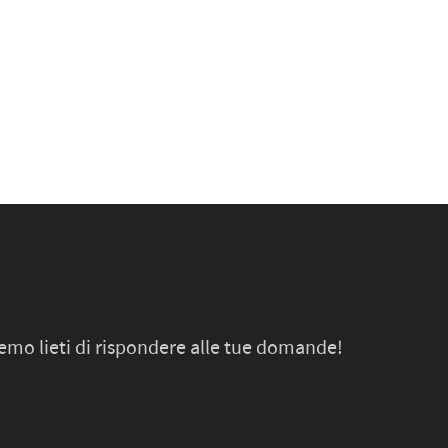
zioni? Ecco come puoi contattarci:
remo lieti di rispondere alle tue domande!