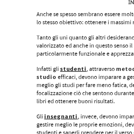
I
Anche se spesso sembrano essere molto 
lo stesso obiettivo: ottenere i massimi r
Tanto gli uni quanto gli altri desiderano
valorizzato ed anche in questo senso il
particolarmente funzionale e apprezza
Infatti gli
studenti
, attraverso
metod
studio
efficaci, devono imparare a ges
meglio gli studi per fare meno fatica, 
focalizzazione ciò che sentono durant
libri ed ottenere buoni risultati.
Gli
insegnanti
, invece, devono impa
gestire meglio le proprie emozioni, de
studenti e saperli prendere per il verso