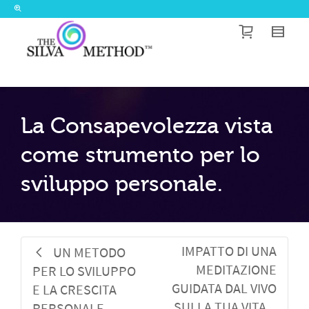
I'm looking for
product
in a size
size
.
Show me the
colour
items.
Super Search
La Consapevolezza vista
come strumento per lo
sviluppo personale.
IMPATTO DI UNA
UN METODO
MEDITAZIONE
PER LO SVILUPPO
GUIDATA DAL VIVO
E LA CRESCITA
SULLA TUA VITA.