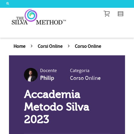
I'm looking for
product
in a size
size
.
Show me the
colour
items.
Super Search
Home
Corsi Online
Corso Online
Docente
Categoria
Philip
Corso Online
Accademia
Metodo Silva
2023