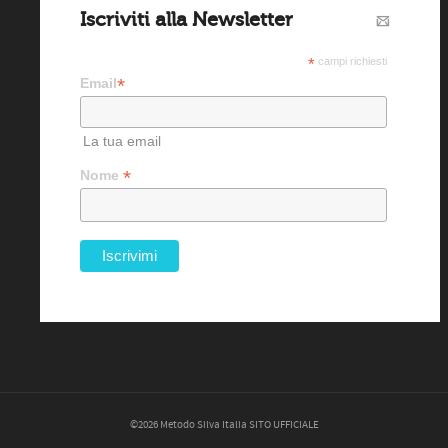
Iscriviti alla Newsletter
*
campi richiesti
*
Email
La tua email
*
Nome
©2026 Metodo Silva Italia SITO UFFICIALE